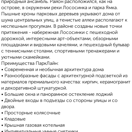
природный ансамбль. Район расположился, как на
острове, в окружении реки Лососинка и парка Ямка.
Пышные кроны парковых деревьев укрывают дома от
шума центральных улиц, а тенистые аллеи располагают к
неспешным прогулкам. В районе созданы новые точки
притяжения - набережная Лососинки с пешеходной
дорожкой, интересными арт-объектами, обзорными
площадками и видовыми качелями, и пешеходный бульвар
с теннисными столами, спортивными тренажерами и
уютными скамейками.
Преимущества ПаркЛайн:
• Современная и необычная архитектура дома
• Разнообразные фасады с архитектурной подсветкой из
материалов премиального качества: кирпич, керамогранит
и декоративной штукатуркой.
• Большие окна и панорамное остекление лоджий
• Двойные входы в подъезды со стороны улицы и со
двора.
• Просторные колясочные
• Кладовые
• Крышная газовая котельная
• Индивидуальные умные счетчики