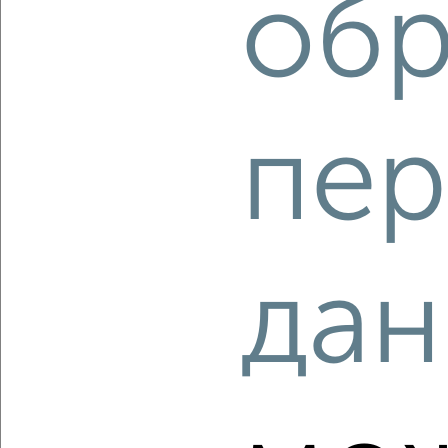
обр
мкр. Талоярви, микрорайон Талоярви
Агентство, 06.08.2026
пер
‹
›
2
/2
3-к квартира, строящийся дом, 48м², 7/14 этаж
дан
₽
₽
6 925 000
145 700
за м²
мкр. Талоярви, микрорайон Талоярви
Агентство, 06.08.2026