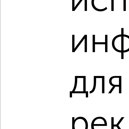
исп
мкр. Талоярви, микрорайон Талоярви
Агентство, 06.08.2026
ин
‹
›
2
/2
для
3-к квартира, строящийся дом, 61м², 10/14 этаж
₽
₽
7 665 000
126 000
за м²
мкр. Талоярви, микрорайон Талоярви
Агентство, 06.08.2026
рек