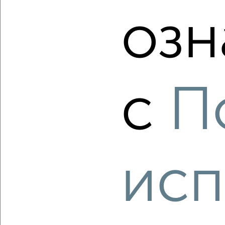
Агентство, 06.08.2026
озн
‹
›
с
П
2
/2
3-к квартира, строящийся дом, 61м², 13/14 этаж
₽
₽
8 845 000
144 700
за м²
мкр. Талоярви, микрорайон Талоярви
исп
Агентство, 06.08.2026