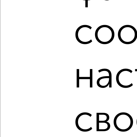
центральным отоплением в Петрозаводске.
Найденные предложения: 1156 объявлений, можно
coo
посмотреть в виде списка или на карте, с описанием,
расположением, ценой и другими подробностями.
Подберите подходящую недвижимость из предложений
от собственников, риэлторов, застройщиков и агенств
недвижимости, связаться с ними можно по телефону или
написать сообщение в любом удобном для вас
мессенджере, это безопасно и бесплатно.
нас
Для покупки квартиры доступна ипотека от крупнейших
банков России: СберБанк, ВТБ, Альфа-Банк,
Россельхозбанк, Совкомбанк, Т-Банк, Росбанк, Почта
Банк на сумму от 400 000 до 120 000 000 рублей сроком
до 30 лет.
сво
Сайт работает во многих городах России.
Сколько стоит купить трехкомнатную квартиру в
Петрозаводске?