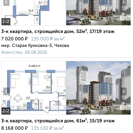
‹
›
2
/2
3-к квартира, строящийся дом, 52м², 17/19 этаж
₽
₽
7 020 000
135 000
за м²
мкр. Старая Кукковка-3, Чехова
Агентство, 06.08.2026
‹
›
2
/2
3-к квартира, строящийся дом, 61м², 15/19 этаж
₽
₽
8 168 000
135 100
за м²