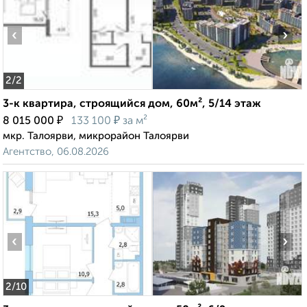
‹
›
2
/2
3-к квартира, строящийся дом, 60м², 5/14 этаж
₽
₽
8 015 000
133 100
за м²
мкр. Талоярви, микрорайон Талоярви
Агентство, 06.08.2026
‹
›
2
/10