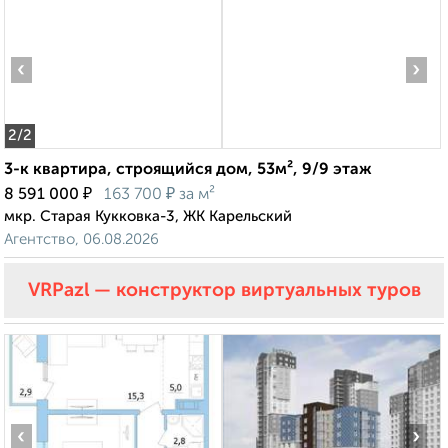
‹
›
2
/2
3-к квартира, строящийся дом, 53м², 9/9 этаж
₽
₽
8 591 000
163 700
за м²
мкр. Старая Кукковка-3, ЖК Карельский
Агентство, 06.08.2026
VRPazl — конструктор виртуальных туров
‹
›