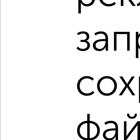
‹
›
зап
2
/2
3-к квартира, строящийся дом, 61м², 12/14 этаж
₽
₽
7 665 000
126 000
за м²
мкр. Талоярви, микрорайон Талоярви
Агентство, 06.08.2026
сох
1 / 20
2
Как купить трехкомнатную квартиру, с центральным
отоплением в Петрозаводске на сайте Петрозаводск-
недвижимость?
фа
Используя удобную форму поиска с множеством
фильтров и сортировкой по параметрам, вы можете
подобрать для покупки трехкомнатную квартиру, с