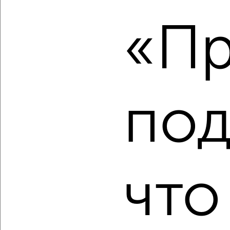
«Пр
2
/2
3-к квартира, строящийся дом, 63м², 2/7 этаж
₽
₽
9 405 000
150 000
за м²
мкр. Голиковка-5, Внутриголиковский проезд
Агентство, 06.08.2026
под
‹
›
что
2
/2
3-к квартира, строящийся дом, 64м², 14/14 этаж
₽
₽
8 175 000
128 500
за м²
мкр. Талоярви, микрорайон Талоярви