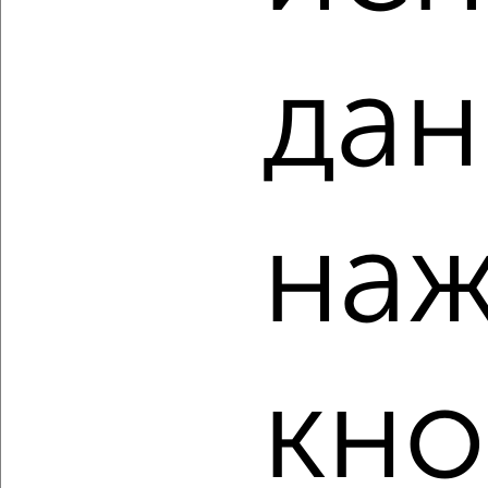
Агентство, 06.08.2026
дан
‹
›
наж
2
/2
3-к квартира, вторичка, 63м², 1/5 этаж
₽
₽
6 500 000
103 400
за м²
мкр. Водников, Перттунена 3
Агентство, 06.08.2026
кно
‹
›