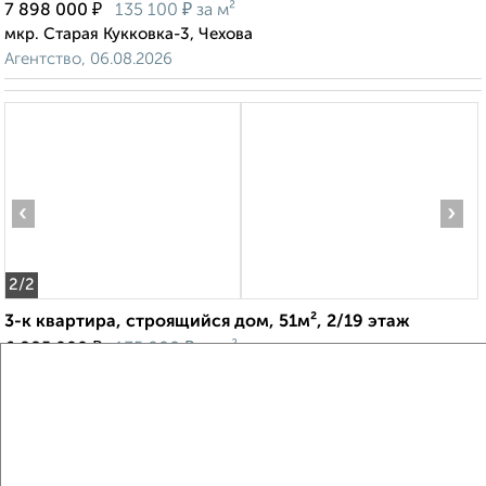
₽
₽
7 898 000
135 100
за м²
мкр. Старая Кукковка-3, Чехова
Агентство, 06.08.2026
‹
›
2
/2
3-к квартира, строящийся дом, 51м², 2/19 этаж
₽
₽
6 885 000
135 000
за м²
мкр. Старая Кукковка-3, Чехова
Агентство, 06.08.2026
Создайте виртуальный тур по вашему
пространству с VRPazl