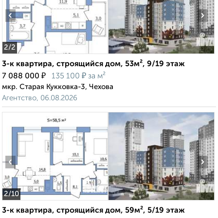
‹
›
2
/2
3-к квартира, строящийся дом, 53м², 9/19 этаж
₽
₽
7 088 000
135 100
за м²
мкр. Старая Кукковка-3, Чехова
Агентство, 06.08.2026
‹
›
2
/10
3-к квартира, строящийся дом, 59м², 5/19 этаж