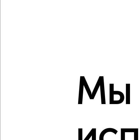
‹
›
2
/2
3-к квартира, строящийся дом, 59м², 4/19 этаж
Мы
₽
₽
7 898 000
135 100
за м²
мкр. Старая Кукковка-3, Чехова
Агентство, 06.08.2026
исп
‹
›