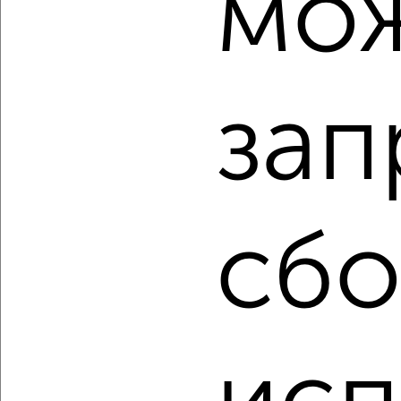
мо
‹
›
2
/2
3-к квартира, строящийся дом, 60м², 7/14 этаж
зап
₽
₽
8 315 000
138 100
за м²
мкр. Талоярви, микрорайон Талоярви
Агентство, 06.08.2026
сбо
‹
›
2
/2
3-к квартира, строящийся дом, 73м², 12/14 этаж
₽
₽
9 165 000
125 500
за м²