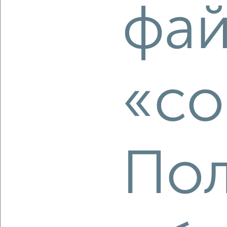
‹
›
фа
2
/2
3-к квартира, строящийся дом, 61м², 11/14 этаж
₽
₽
7 665 000
126 000
за м²
мкр. Талоярви, микрорайон Талоярви
«co
Агентство, 06.08.2026
Пол
‹
›
2
/2
3-к квартира, строящийся дом, 60м², 8/14 этаж
₽
₽
8 315 000
138 100
за м²