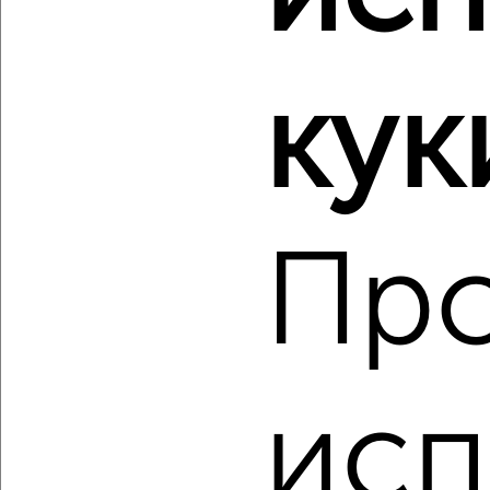
2
/2
кук
3-к квартира, строящийся дом, 59м², 2/19 этаж
₽
₽
7 898 000
135 100
за м²
мкр. Старая Кукковка-3, Чехова
Агентство, 06.08.2026
Пр
‹
›
2
/2
исп
3-к квартира, вторичка, 63м², 1/5 этаж
₽
₽
6 500 000
103 400
за м²
мкр. Водников, Перттунена 3