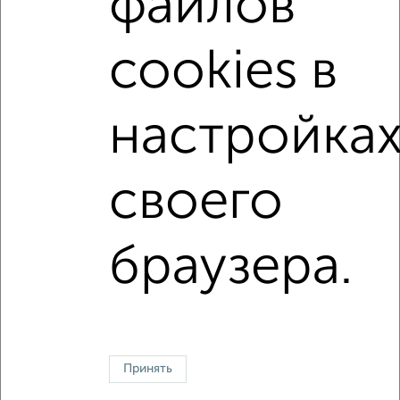
файлов
с хорошим ремонтом
не первый этаж
не последний этаж
с балконом
cookies в
с центральным отоплением
Вторичное жилье
в панельном доме
с раздельным санузлом
настройка
площадью до 70 м²
В ипотеку
С большой лоджией
своего
Однокомнатные
Двухкомнатные
Трехкомнатные
4‑комнатные
браузера.
Квартиры студии
От застройщика
Без посредников
Вторичное жилье
В новостройке
В строящемся доме
В новом доме
Контакты
Политика конфиденциальности
Пользовательское соглашение
Петрозаводск, улица Калинина 1
Принять
© 2015–2026
Сайт-доска объявлений недвижимости
О проекте
Реклама на портале
Новости
Статьи
Блог
Риэлторы
Агентства