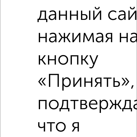
Рядом, с меньшей ценой
Недалеко от Чапаева 43 с ценой ниже
данный сай
нажимая н
‹
›
кнопку
2
/2
«Принять»,
3-к квартира, вторичка, 66м², 5/9 этаж
₽
₽
6 400 000
97 600
за м²
мкр. Перевалка-5, Чкалова 52
подтвержд
Собственник, 07.08.2026
что я