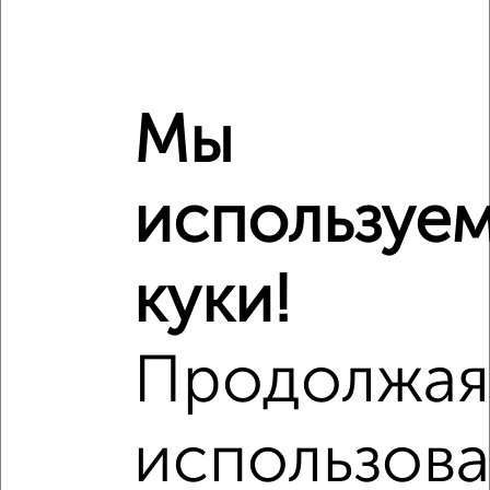
3‑комнатные квартиры недалеко от Чапаева 43
Мы
используе
куки!
Продолжа
использова