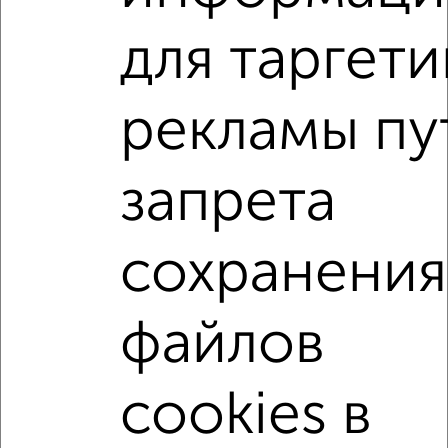
для таргети
2
/2
2-к квартира, строящийся дом, 34м², 8/9 этаж
рекламы пу
₽
₽
5 040 000
150 500
за м²
мкр. Старая Кукковка-3, ЖК Карельский 7
Агентство, 04.08.2026
запрета
2-к квартиры
сохранения
Поиск по схожим параметрам:
микрорайон Старая Кукковка-3
на улице Чехова
файлов
не первый этаж
не последний этаж
с балконом
с центральным отоплением
в строящихся домах
cookies в
в новостройках
в монолитном доме
с раздельным санузлом
площадью до 50 м²