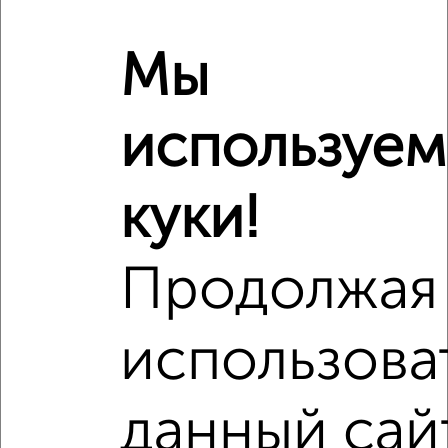
Мы
используем
куки!
Продолжая
Рядом, с меньшей ценой
использова
Недалеко от Чехова с ценой ниже
данный сай