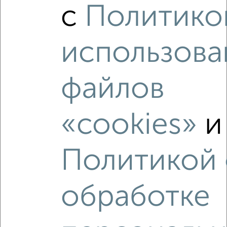
2-к квартира, строящийся дом, 41м², 4/9 этаж
с
Политико
₽
₽
5 927 000
146 400
за м²
мкр. Старая Кукковка-3, ЖК Карельский 7
Агентство, 05.08.2026
использова
файлов
‹
›
«cookies»
и
2
/2
Политикой 
2-к квартира, строящийся дом, 34м², 5/9 этаж
₽
₽
5 040 000
150 500
за м²
мкр. Старая Кукковка-3, ЖК Карельский 7
обработке
Агентство, 05.08.2026