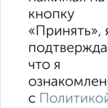
кнопку
2
/2
2-к квартира, строящийся дом, 39м², 9/9 этаж
«Принять», 
₽
₽
5 996 000
155 800
за м²
мкр. Старая Кукковка-3, ЖК Карельский 7
Агентство, 08.08.2026
подтвержда
что я
‹
›
ознакомлен(
2
/10
с
Политико
2-к квартира, строящийся дом, 43м², 9/9 этаж
₽
₽
6 681 000
157 200
за м²
мкр. Старая Кукковка-3, ЖК Карельский 7