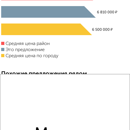
₽
6 810 000
₽
6 500 000
Средняя цена район
Это предложение
Средняя цена по городу
Похожие предложения рядом
2‑комнатные квартиры недалеко от Внутриголиковский
проезд