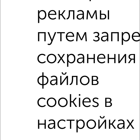
рекламы
2-к квартира, строящийся дом, 39м², 2/9 этаж
₽
₽
5 996 000
155 800
за м²
мкр. Старая Кукковка-3, ЖК Карельский 7
путем запр
Агентство, 08.08.2026
сохранения
2-к квартиры
Поиск по схожим параметрам:
файлов
микрорайон Голиковка-5
на улице Внутриголиковский проезд
не первый этаж
cookies в
не последний этаж
с балконом
с центральным отоплением
в строящихся домах
настройках
в новостройках
в монолитном доме
с раздельным санузлом
площадью до 50 м²