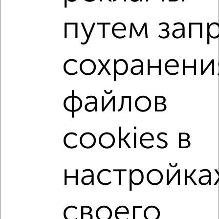
2-к квартира, строящийся дом, 51м², 4/16 этаж
путем зап
₽
₽
6 200 000
120 900
за м²
Зайцева 70Б
Агентство, 05.08.2026
сохранени
2-к квартиры
Поиск по схожим параметрам:
файлов
микрорайон Талоярви
на улице микрорайон Талоярви
cookies в
не первый этаж
не последний этаж
с балконом
с центральным отоплением
в строящихся домах
в новостройках
в монолитном доме
настройка
с раздельным санузлом
площадью до 60 м²
В большом дворе
своего