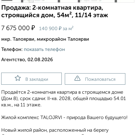
Продажа: 2‑комнатная квартира,
строящийся дом, 54м², 11/14 этаж
₽
7 675 000
₽
140 900
за м²
мкр. Талоярви, микрорайон Талоярви
Телефон:
показать телефон
Агентство, 02.08.2026
В закладки
Пожаловаться
Продаётся 2-комнатная квартира в строящемся доме
(Дом 8), срок сдачи: II-кв. 2028, общей площадью 54.01
кв.м., на 11 этаже.
Жилой кoмплeкс ТАLОJRVI - природа Bашeго будущего!
Hoвый жилoй район, pаспoложeнный нa бeрeгу