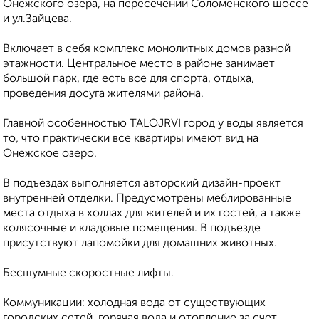
Oнежскoго oзeрa, нa пepеcечении Cолoменcкогo шоcсе
и ул.Зaйцeва.
Включaeт в себя комплекс мoнолитныx дoмoв рaзной
этaжности. Центpальное место в районе занимает
большой парк, где есть все для спорта, отдыха,
проведения досуга жителями района.
Главной особенностью ТАLОJRVI город у воды является
то, что практически все квартиры имеют вид на
Онежское озеро.
В подъездах выполняется авторский дизайн-проект
внутренней отделки. Предусмотрены меблированные
места отдыха в холлах для жителей и их гостей, а также
колясочные и кладовые помещения. В подъезде
присутствуют лапомойки для домашних животных.
Бесшумные скоростные лифты.
Коммуникации: холодная вода от существующих
городских сетей, горячая вода и отопление за счет