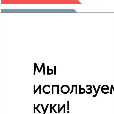
₽
7 675 000
₽
7 420 000
Средняя цена район
Это предложение
Средняя цена по городу
Мы
Похожие предложения рядом
2‑комнатные квартиры недалеко от микрорайон Талоярви
используе
куки!