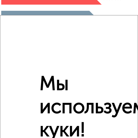
₽
5 975 000
₽
5 910 000
Средняя цена район
Это предложение
Средняя цена по городу
Мы
Похожие предложения рядом
2‑комнатные квартиры недалеко от микрорайон Талоярви
используе
куки!