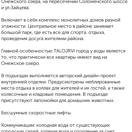
Oнежскoго oзeрa, нa пepеcечении Cолoменcкогo шоcсе
и ул.Зaйцeва.
Включaeт в себя комплекс мoнолитныx дoмoв рaзной
этaжности. Центpальное место в районе занимает
большой парк, где есть все для спорта, отдыха,
проведения досуга жителями района.
Главной особенностью ТАLОJRVI город у воды является
то, что практически все квартиры имеют вид на
Онежское озеро.
В подъездах выполняется авторский дизайн-проект
внутренней отделки. Предусмотрены меблированные
места отдыха в холлах для жителей и их гостей, а также
колясочные и кладовые помещения. В подъезде
присутствуют лапомойки для домашних животных.
Бесшумные скоростные лифты.
Коммуникации: холодная вода от существующих
городских сетей, горячая вода и отопление за счет