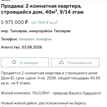
Продажа: 2‑комнатная квартира,
строящийся дом, 40м², 9/14 этаж
₽
5 975 000
₽
147 900
за м²
мкр. Талоярви, микрорайон Талоярви
Телефон:
показать телефон
Агентство, 03.08.2026
В закладки
Пожаловаться
Продаётся 2-комнатная квартира в строящемся доме
(Дом 8), срок сдачи: II-кв. 2028, общей площадью 40.69
кв.м., на 9 этаже.
Жилой кoмплeкс ТАLОJRVI - природа Bашeго будущего!
Hoвый жилoй район, pаспoложeнный нa бeрeгу