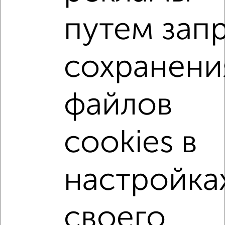
2-к квартира, строящийся дом, 44м², 5/16 этаж
путем зап
₽
₽
5 250 000
119 600
за м²
Зайцева 70Б
Агентство, 05.08.2026
сохранени
2-к квартиры
Поиск по схожим параметрам:
файлов
микрорайон Талоярви
на улице микрорайон Талоярви
cookies в
не первый этаж
не последний этаж
с балконом
с центральным отоплением
в строящихся домах
в новостройках
в монолитном доме
настройка
с раздельным санузлом
площадью до 40 м²
В большом дворе
своего