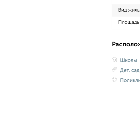
Вид жиль
Площадь 
Располо
Школы
Дет. са
Поликл