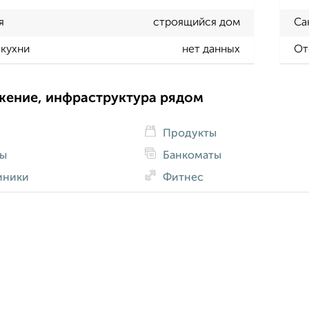
я
строящийся дом
Са
кухни
нет данных
От
жение, инфраструктура рядом
Продукты
ды
Банкоматы
иники
Фитнес