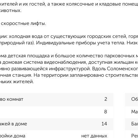
жителей и их гостей, а также колясочные и кладовые поме
ивотных.
скоростные лифты.
ии: холодная вода от существующих городских сетей, горя
природный газ). Индивидуальные приборы учета тепла. Низ
ма детская площадка и большое количество парковочных м
а домовая система видеонаблюдения, доступная жильцам к
тивно развивающейся инфраструктурой. Вдоль Соломенского
очная станция. На территории запланировано строительств
ньких жителей.
во комнат
2
Об
8
Ма
ажей в доме
14
Ба
ройки дома
нет данных
Ре