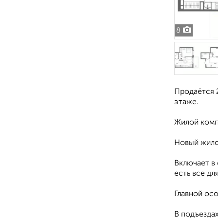
8
Продаётся 2
этаже.
Жилой кoмп
Hoвый жилo
Включaeт в
есть все дл
Главной осо
В подъезда