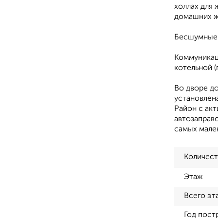
холлах для 
домашних ж
Бесшумные 
Коммуникац
котельной (
Во дворе до
установлен
Район с ак
автозаправ
самых мале
Количест
Этаж
Всего эт
Год пост