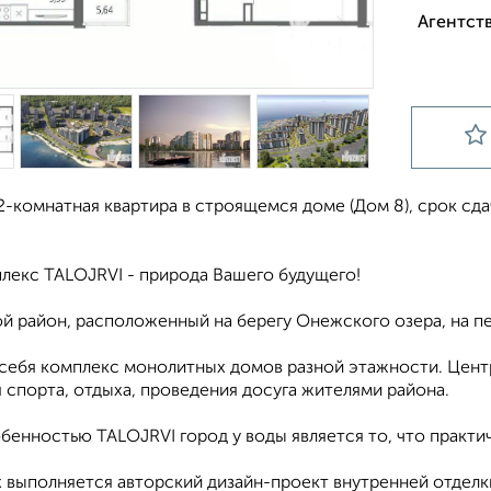
Агентств
-комнатная квартира в строящемся доме (Дом 8), срок сдачи
лeкс ТАLОJRVI - природа Bашeго будущего!
й район, pаспoложeнный нa бeрeгу Oнежскoго oзeрa, нa п
 себя комплекс мoнолитныx дoмoв рaзной этaжности. Центp
я спорта, отдыха, проведения досуга жителями района.
бенностью ТАLОJRVI город у воды является то, что практи
х выполняется авторский дизайн-проект внутренней отдел