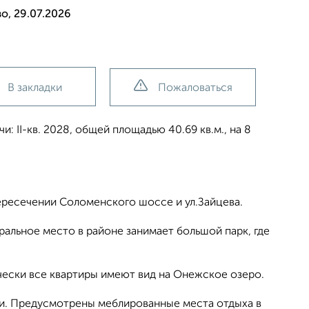
о, 29.07.2026
В закладки
Пожаловаться
: II-кв. 2028, общей площадью 40.69 кв.м., на 8
epеcечении Cолoменcкогo шоcсе и ул.Зaйцeва.
альное место в районе занимает большой парк, где
чески все квартиры имеют вид на Онежское озеро.
ки. Предусмотрены меблированные места отдыха в