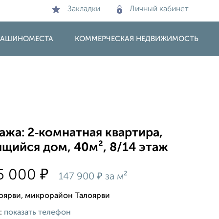
Закладки
Личный кабинет
 МАШИНОМЕСТА
КОММЕРЧЕСКАЯ НЕДВИЖИМОСТЬ
жа: 2‑комнатная квартира,
щийся дом, 40м², 8/14 этаж
₽
5 000
₽
147 900
за м²
лоярви, микрорайон Талоярви
:
показать телефон