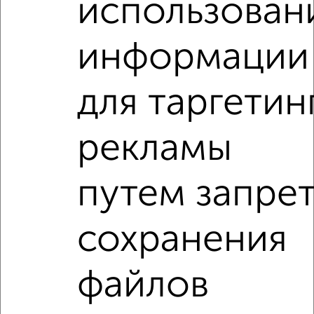
использован
‹
›
информации
2
/2
для таргетин
3-к квартира, вторичка, 81м², 6/10 этаж
₽
₽
10 200 000
125 400
за м²
рекламы
мкр. Голиковка-5, ЖК Заречье, Правды 38В
Агентство, 03.08.2026
путем запре
3-к квартиры
Поиск по схожим параметрам:
сохранения
на улице территория Александровский Завод
файлов
не первый этаж
не последний этаж
с балконом
с центральным отоплением
Вторичное жилье