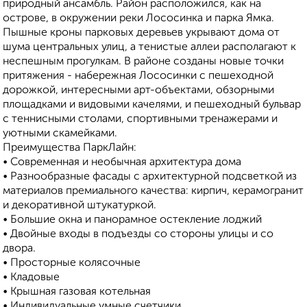
природный ансамбль. Район расположился, как на
острове, в окружении реки Лососинка и парка Ямка.
Пышные кроны парковых деревьев укрывают дома от
шума центральных улиц, а тенистые аллеи располагают к
неспешным прогулкам. В районе созданы новые точки
притяжения - набережная Лососинки с пешеходной
дорожкой, интересными арт-объектами, обзорными
площадками и видовыми качелями, и пешеходный бульвар
с теннисными столами, спортивными тренажерами и
уютными скамейками.
Преимущества ПаркЛайн:
• Современная и необычная архитектура дома
• Разнообразные фасады с архитектурной подсветкой из
материалов премиального качества: кирпич, керамогранит
и декоративной штукатуркой.
• Большие окна и панорамное остекление лоджий
• Двойные входы в подъезды со стороны улицы и со
двора.
• Просторные колясочные
• Кладовые
• Крышная газовая котельная
• Индивидуальные умные счетчики