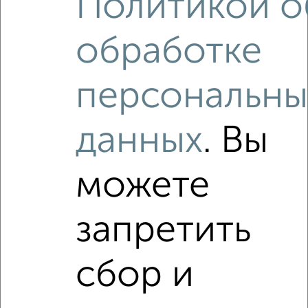
Политикой о
Рядом, с меньшей ценой
Недалеко от территория Александровский Завод с ценой
обработке
ниже
персональны
данных
. Вы
‹
›
можете
2
/9
3-к квартира, вторичка, 78м², 1/5 этаж
запретить
₽
₽
10 500 000
134 700
за м²
мкр. Голиковка-6, Лизы Чайкиной 8А
Агентство, 06.08.2026
сбор и