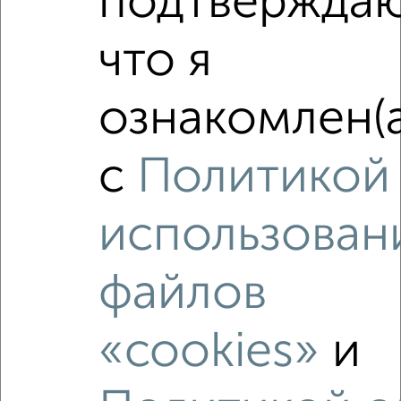
подтверждаю
3‑комнатные квартиры недалеко от территория
Александровский Завод
что я
ознакомлен(а
с
Политикой
использован
файлов
«cookies»
и