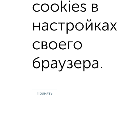
cookies в
в панельном доме
с раздельным санузлом
площадью до 80 м²
В ипотеку
настройках
С панорамными окнами
С домофоном
своего
Однокомнатные
Двухкомнатные
Трехкомнатные
4‑комнатные
Квартиры студии
От застройщика
Без посредников
Вторичное жилье
браузера.
В новостройке
В строящемся доме
В новом доме
Контакты
Политика конфиденциальности
Пользовательское соглашение
Петрозаводск, улица Калинина 1
© 2015–2026
Сайт-доска объявлений недвижимости
О проекте
Принять
Реклама на портале
Новости
Статьи
Блог
Риэлторы
Агентства
Застройщики
Ипотечный калькулятор
Консультации по недвижимости
Разместить объявление
Скачать приложение
Соцсети (vk.com | t.me | dzen.ru)