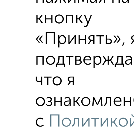
кнопку
Рядом, с меньшей ценой
Недалеко от Ватутина 24 с ценой ниже
«Принять», 
подтвержда
‹
›
что я
2
/10
ознакомлен(
2-к квартира, вторичка, 48м², 2/5 этаж
₽
₽
4 850 000
100 300
за м²
с
Политико
Октябрьский район, мкр. 3-й Октябрьский, Московская 17
Агентство, 07.08.2026