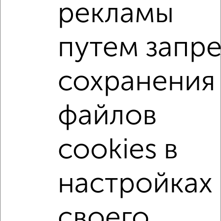
Агентство, 24.07.2026
рекламы
2-к квартиры
путем запре
Поиск по схожим параметрам:
микрорайон МЖК
на улице Ватутина
сохранения
не первый этаж
не последний этаж
с балконом
c большой кухней
с центральным отоплением
файлов
в сданных домах
в новостройках
в кирпичном доме
с раздельным санузлом
cookies в
площадью до 80 м²
В ипотеку
С эркером
настройках
С большой лоджией
В большом дворе
В экологически чистом районе
своего