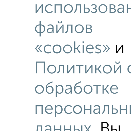
использова
файлов
‹
›
«cookies»
и
2
/2
2-к квартира, вторичка, 46м², 5/5 этаж
Политикой 
₽
₽
5 249 000
114 200
за м²
Шотмана 12
Агентство, 07.08.2026
обработке
персональн
‹
›
данных
. Вы