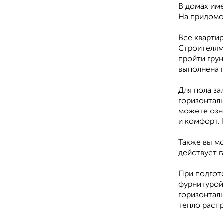
В домах им
На придомо
Все кварти
Строителям
пройти гру
выполнена 
Для пола з
горизонтал
можете озна
и комфорт. 
Также вы мо
действует г
При подгото
фурнитурой
горизонталь
тепло расп