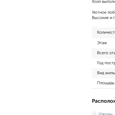
Холл выполн
Уютное лобб
Высокие и п
Количест
Этаж
Всего эт
Год пост
Вид жиль
Площадь 
Располо
Школы