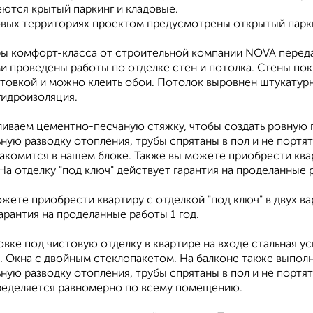
еются крытый паркинг и кладовые.
вых территориях проектом предусмотрены открытый парки
ры комфорт-класса от строительной компании NOVA переда
и проведены работы по отделке стен и потолка. Стены по
нтовкой и можно клеить обои. Потолок выровнен штукатурн
гидроизоляция.
аливаем цементно-песчаную стяжку, чтобы создать ровную 
ьную разводку отопления, трубы спрятаны в пол и не порт
комится в нашем блоке. Также вы можете приобрести кварт
На отделку "под ключ" действует гарантия на проделанные р
жете приобрести квартиру с отделкой "под ключ" в двух ва
арантия на проделанные работы 1 год.
вке под чистовую отделку в квартире на входе стальная у
. Окна с двойным стеклопакетом. На балконе также выпол
ную разводку отопления, трубы спрятаны в пол и не портя
ределяется равномерно по всему помещению.