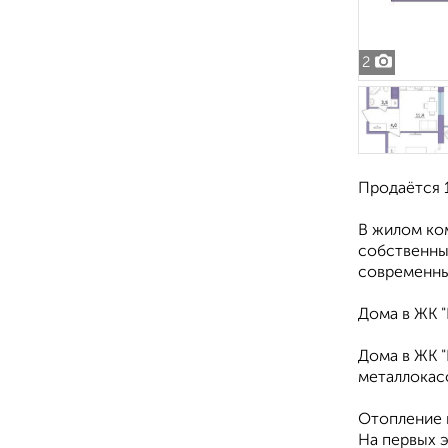
2
Продаётся 1
В жилом ко
собственных
современны
Дома в ЖК 
Дома в ЖК 
металлокас
Отопление 
На первых 