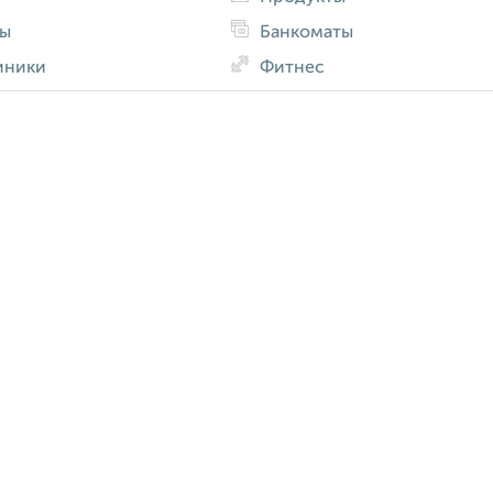
ды
Банкоматы
иники
Фитнес