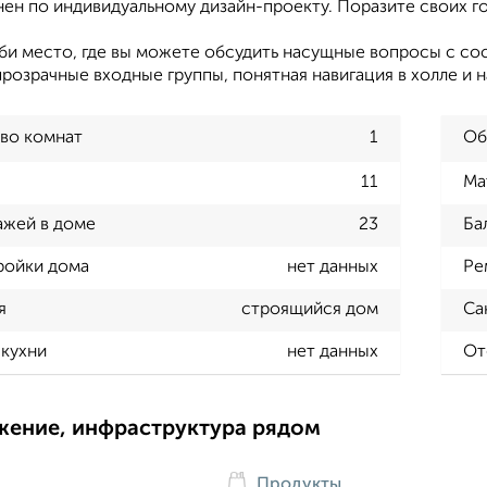
ен по индивидуальному дизайн-проекту. Поразите своих го
и место, где вы можете обсудить насущные вопросы с сос
розрачные входные группы, понятная навигация в холле и н
во комнат
1
Об
11
Ма
ажей в доме
23
Ба
ройки дома
нет данных
Ре
я
строящийся дом
Са
кухни
нет данных
От
жение, инфраструктура рядом
Продукты