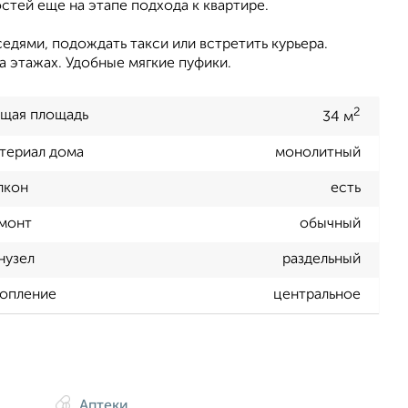
стей еще на этапе подхода к квартире.
едями, подождать такси или встретить курьера.
а этажах. Удобные мягкие пуфики.
2
щая площадь
34 м
териал дома
монолитный
лкон
есть
монт
обычный
нузел
раздельный
опление
центральное
Аптеки