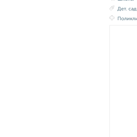
Дет. са
Поликл