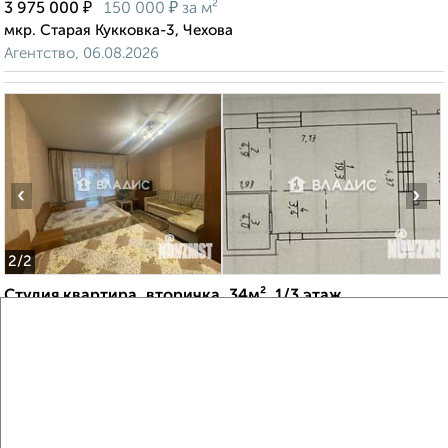
₽
₽
3 975 000
150 000
за м²
мкр. Старая Кукковка-3, Чехова
Агентство, 06.08.2026
‹
›
2
/2
Студия квартира, вторичка, 34м², 1/3 этаж
₽
₽
6 499 000
193 500
за м²
мкр. Университетский Городок, Университетская 7к2
Агентство, 06.08.2026
Создайте виртуальный тур по вашему
пространству с VRPazl