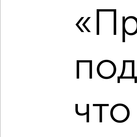
«Пр
2
/10
Студия квартира, строящийся дом, 27м², 4/23 этаж
₽
₽
4 015 000
151 600
за м²
мкр. Перевалка-2, Фурманова 41
Агентство, 06.08.2026
под
‹
›
что
2
/2
Студия квартира, строящийся дом, 27м², 7/19 этаж
₽
₽
3 980 000
150 200
за м²
мкр. Старая Кукковка-3, Чехова