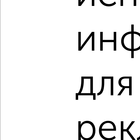
мкр. Старая Кукковка-3, ЖК Карельский
Агентство, 05.08.2026
ин
‹
›
для
2
/10
Студия квартира, строящийся дом, 27м², 12/19 этаж
₽
₽
4 050 000
150 000
за м²
мкр. Старая Кукковка-3, Чехова
Агентство, 05.08.2026
ре