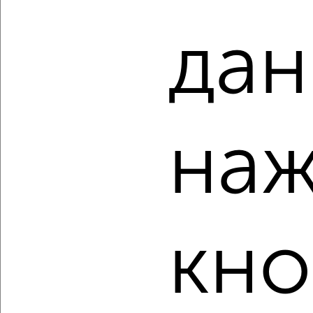
Агентство, 06.08.2026
дан
‹
›
наж
2
/2
Студия квартира, строящийся дом, 27м², 18/23 этаж
₽
₽
4 099 000
151 900
за м²
мкр. Перевалка-2, Фурманова 41
Агентство, 06.08.2026
кно
‹
›