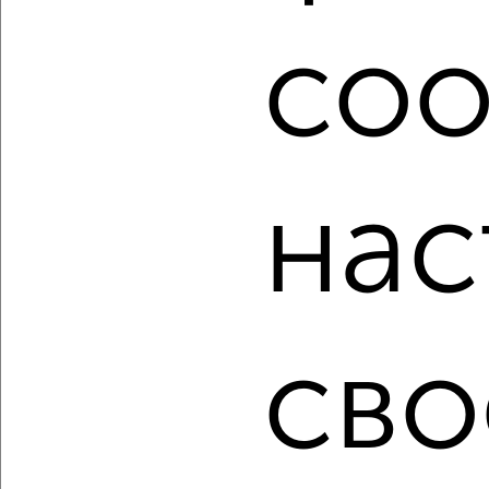
Найденные предложения: 184 объявлений, можно
посмотреть в виде списка или на карте, с описанием,
coo
расположением, ценой и другими подробностями.
Подберите подходящую недвижимость из предложений
от собственников, риэлторов, застройщиков и агенств
недвижимости, связаться с ними можно по телефону или
написать сообщение в любом удобном для вас
мессенджере, это безопасно и бесплатно.
нас
Для покупки квартиры доступна ипотека от крупнейших
банков России: СберБанк, ВТБ, Альфа-Банк,
Россельхозбанк, Совкомбанк, Т-Банк, Росбанк, Почта
Банк на сумму от 400 000 до 120 000 000 рублей сроком
до 30 лет.
сво
Сайт работает во многих городах России.
Сколько стоит купить студию квартиру в
Петрозаводске?
Цена недвижимости: мин. от
3975000
руб. до макс.