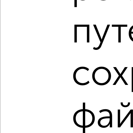
‹
›
пут
2
/10
Студия квартира, строящийся дом, 27м², 6/19 этаж
₽
₽
3 980 000
150 200
за м²
мкр. Старая Кукковка-3, Чехова
Агентство, 05.08.2026
сох
1 / 4
2
Как купить студию квартиру, с ремонтом, отделкой в
Петрозаводске на сайте Петрозаводск-недвижимость?
фай
Используя удобную форму поиска с множеством
фильтров и сортировкой по параметрам, вы можете
подобрать для покупки студию квартиру, с ремонтом,
отделкой в Петрозаводске.