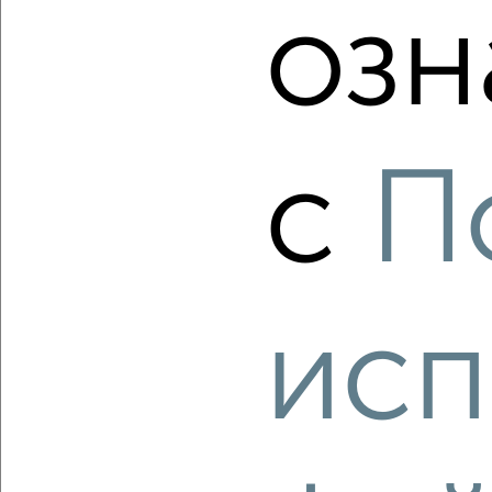
озн
Агентство, 06.08.2026
‹
›
с
П
2
/2
Студия квартира, строящийся дом, 28м², 10/23 этаж
₽
₽
4 678 000
170 200
за м²
исп
мкр. Перевалка-2, ЖК Компас
Агентство, 06.08.2026