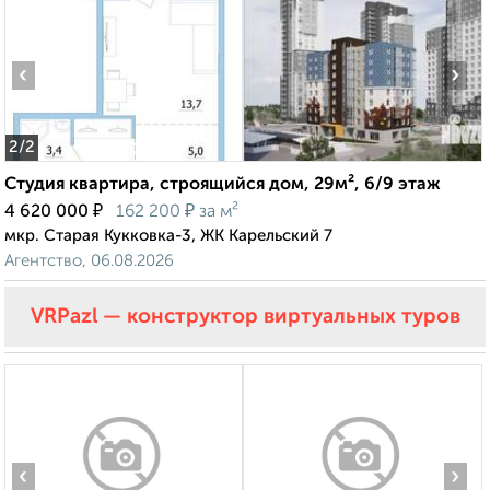
‹
›
2
/2
Студия квартира, строящийся дом, 29м², 6/9 этаж
₽
₽
4 620 000
162 200
за м²
мкр. Старая Кукковка-3, ЖК Карельский 7
Агентство, 06.08.2026
VRPazl — конструктор виртуальных туров
‹
›