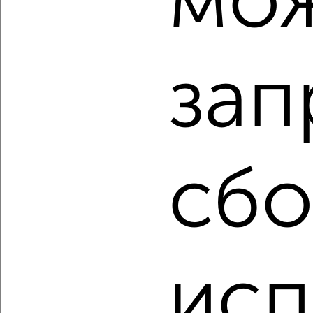
мо
‹
›
2
/2
зап
Студия квартира, строящийся дом, 28м², 16/19 этаж
₽
₽
4 125 000
150 000
за м²
мкр. Старая Кукковка-3, Чехова
Агентство, 05.08.2026
сбо
‹
›
2
/2
исп
Студия квартира, строящийся дом, 29м², 5/9 этаж
₽
₽
4 620 000
162 200
за м²