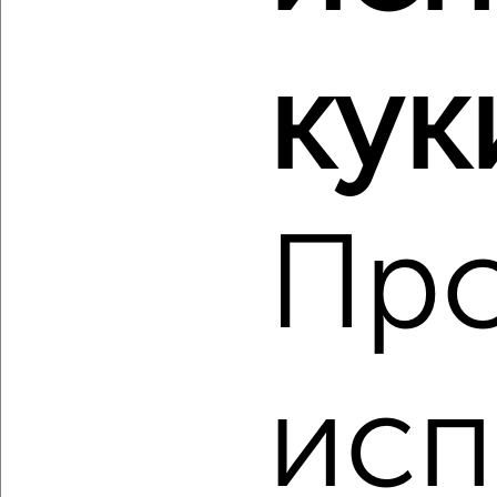
2
/10
кук
Студия квартира, вторичка, 36м², 1/5 этаж
₽
₽
4 995 500
139 200
за м²
мкр. Древлянка-5, Скандинавский проезд 9
Агентство, 06.08.2026
Пр
‹
›
исп
2
/2
Студия квартира, строящийся дом, 27м², 16/23 этаж
₽
₽
4 099 000
151 900
за м²
мкр. Перевалка-2, Фурманова 41