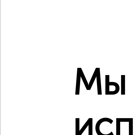
‹
›
2
/10
Мы
Студия квартира, вторичка, 35м², 7/8 этаж
₽
₽
6 650 000
190 600
за м²
мкр. Древлянка-9, проезд Владимира Баскова 2
Агентство, 06.08.2026
исп
‹
›