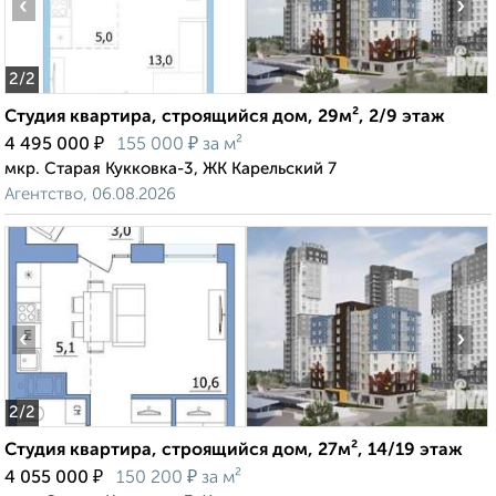
‹
›
2
/2
Студия квартира, строящийся дом, 29м², 2/9 этаж
₽
₽
4 495 000
155 000
за м²
мкр. Старая Кукковка-3, ЖК Карельский 7
Агентство, 06.08.2026
‹
›
2
/2
Студия квартира, строящийся дом, 27м², 14/19 этаж
₽
₽
4 055 000
150 200
за м²