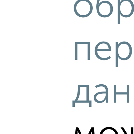
обр
мкр. Старая Кукковка-3, ЖК Карельский 7
Агентство, 05.08.2026
пер
‹
›
2
/2
дан
Студия квартира, строящийся дом, 29м², 2/9 этаж
₽
₽
4 620 000
162 200
за м²
мкр. Старая Кукковка-3, ЖК Карельский
Агентство, 05.08.2026