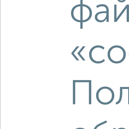
фай
‹
›
2
/2
Студия квартира, строящийся дом, 28м², 8/23 этаж
₽
₽
4 678 000
170 200
за м²
«co
мкр. Перевалка-2, ЖК Компас
Агентство, 05.08.2026
Пол
‹
›
2
/2
Студия квартира, строящийся дом, 29м², 9/9 этаж
₽
₽
4 495 000
155 000
за м²