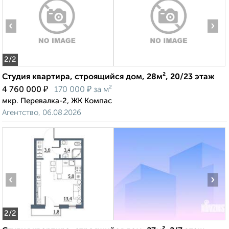
‹
›
2
/2
Студия квартира, строящийся дом, 28м², 20/23 этаж
₽
₽
4 760 000
170 000
за м²
мкр. Перевалка-2, ЖК Компас
Агентство, 06.08.2026
‹
›
2
/2